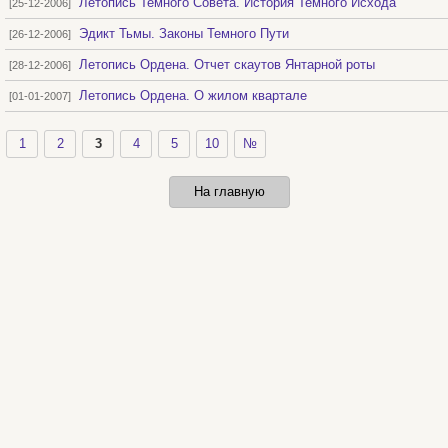
Летопись Темного Совета. История Темного Исхода
[25-12-2006]
Эдикт Тьмы. Законы Темного Пути
[26-12-2006]
Летопись Ордена. Отчет скаутов Янтарной роты
[28-12-2006]
Летопись Ордена. О жилом квартале
[01-01-2007]
1
2
3
4
5
10
№
На главную